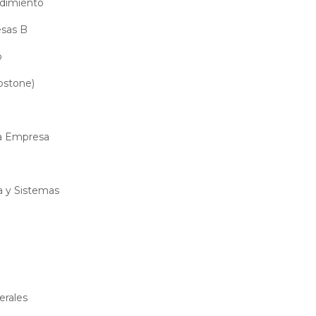
ndimiento
sas B
o
pstone)
a Empresa
a y Sistemas
rales