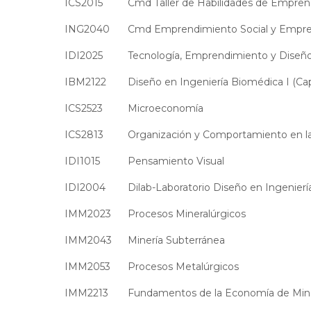
ICS2015
Cmd Taller de Habilidades de Empre
ING2040
Cmd Emprendimiento Social y Empre
IDI2025
Tecnología, Emprendimiento y Diseñ
IBM2122
Diseño en Ingeniería Biomédica I (Ca
ICS2523
Microeconomía
ICS2813
Organización y Comportamiento en l
IDI1015
Pensamiento Visual
IDI2004
Dilab-Laboratorio Diseño en Ingenierí
IMM2023
Procesos Mineralúrgicos
IMM2043
Minería Subterránea
IMM2053
Procesos Metalúrgicos
IMM2213
Fundamentos de la Economía de Mine