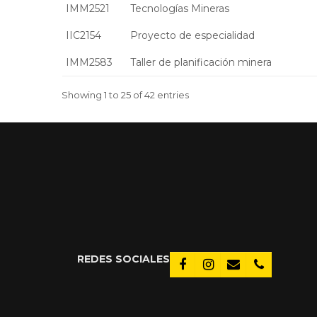
IMM2521
Tecnologías Mineras
IIC2154
Proyecto de especialidad
IMM2583
Taller de planificación minera
Showing 1 to 25 of 42 entries
REDES SOCIALES