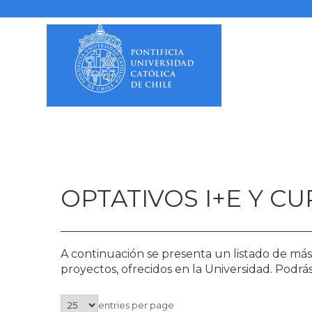
Saltar
al
contenido
OPTATIVOS I+E Y 
A continuación se presenta un listado de má
proyectos, ofrecidos en la Universidad. Podr
entries per page