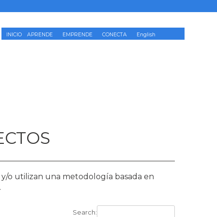
INICIO
APRENDE
EMPRENDE
CONECTA
English
ECTOS
 y/o utilizan una metodología basada en
.
Search: