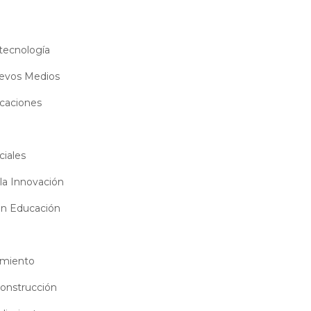
tecnología
evos Medios
caciones
iales
a Innovación
n Educación
imiento
onstrucción