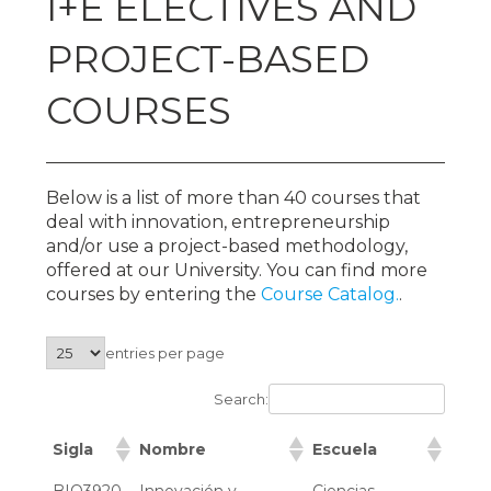
I+E ELECTIVES AND
PROJECT-BASED
COURSES
Below is a list of more than 40 courses that
deal with innovation, entrepreneurship
and/or use a project-based methodology,
offered at our University. You can find more
courses by entering the
Course Catalog.
.
entries per page
Search:
Sigla
Nombre
Escuela
BIO3920
Innovación y
Ciencias