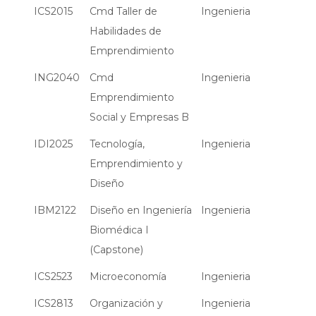
ICS2015
Cmd Taller de
Ingenieria
Habilidades de
Emprendimiento
ING2040
Cmd
Ingenieria
Emprendimiento
Social y Empresas B
IDI2025
Tecnología,
Ingenieria
Emprendimiento y
Diseño
IBM2122
Diseño en Ingeniería
Ingenieria
Biomédica I
(Capstone)
ICS2523
Microeconomía
Ingenieria
ICS2813
Organización y
Ingenieria