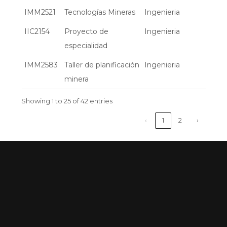
IMM2521
Tecnologías Mineras
Ingenieria
IIC2154
Proyecto de
Ingenieria
especialidad
IMM2583
Taller de planificación
Ingenieria
minera
Showing 1 to 25 of 42 entries
‹
1
2
›