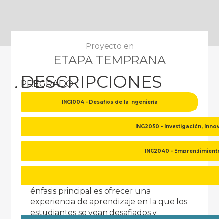
Proyecto en
ETAPA TEMPRANA
DESCRIPCIONES
PREGRADO
ING1004 - Desafíos de la Ingeniería
PREGRADO
ING2030 - Investigación, Inn
ING1004 - DESAFIOS DE LA INGENIERÍA
ING2040 - Emprendimiento
El curso desafíos de la ingeniería es un
curso de primer año de la carrera cuyo
énfasis principal es ofrecer una
experiencia de aprendizaje en la que los
estudiantes se vean desafiados y