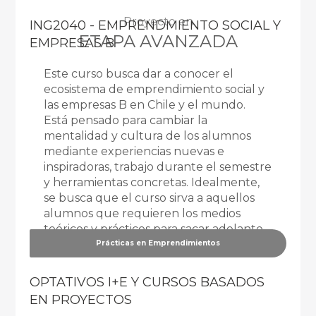
Proyecto en
ING2040 - EMPRENDMIENTO SOCIAL Y
ETAPA AVANZADA
EMPRESAS B
Este curso busca dar a conocer el
ecosistema de emprendimiento social y
las empresas B en Chile y el mundo.
Está pensado para cambiar la
mentalidad y cultura de los alumnos
mediante experiencias nuevas e
inspiradoras, trabajo durante el semestre
y herramientas concretas. Idealmente,
se busca que el curso sirva a aquellos
alumnos que requieren los medios
teóricos y prácticos para sacar adelante
proyectos con impacto social
... Ver más
Prácticas en Emprendimientos
OPTATIVOS I+E Y CURSOS BASADOS
EN PROYECTOS