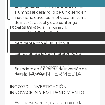
motivados a realizar proyectos de diseño
en ingeniería. El curso enfrenta a los
alumnos al desarrollo de un diseño en
ingeniería cuyo leit-motiv sea un tema
de interés actual y que contenga
POSTGRADO
componentes de servicio a la
comunidad. El diseño debe ser
innovador, creativo, funcional,
pertinente con el usuario y su
implementación de buena calidad,
comparable a la de un prototipo de
prueba-de concepto que pudiera ser
presentado en busca de apoyo
Proyecto en
financiero en un fondo de inversión de
ETAPA INTERMEDIA
riesgo
... Ver más
ING2030 - INVESTIGACIÓN,
INNOVACIÓN Y EMPRENDIMIENTO
Este curso sumerge al alumno en la